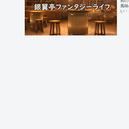
和の
風味
い・