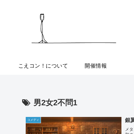
こえコン！について
開催情報
男2女2不問1
銀
コメディ
メタ