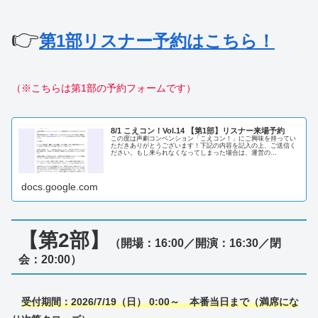
👉
第1部リスナー予約はこちら！
（※こちらは第1部の予約フォームです）
8/1 こえコン！Vol.14 【第1部】リスナー来場予約
この度は声劇コンベンション「こえコン！」にご興味を持ってい
ただきありがとうございます！下記の内容を記入の上、ご送信く
ださい。もし来られなくなってしまった場合は、運営の
Twitter（X）DM（＠koecon_admn もしくは、メール：sh…
docs.google.com
【第2部】
（開場：16:00／開演：16:30／閉
会：20:00）
受付期間：
2026
/7/19（日） 0:00～
本番当日まで（満席にな