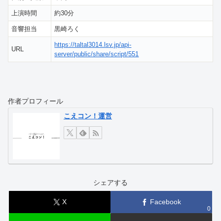
上演時間
約30分
音響担当
黒崎ろく
https://taltal3014.lsv.jp/api-
URL
server/public/share/script/551
作者プロフィール
こえコン！運営
シェアする
X
Facebook
0