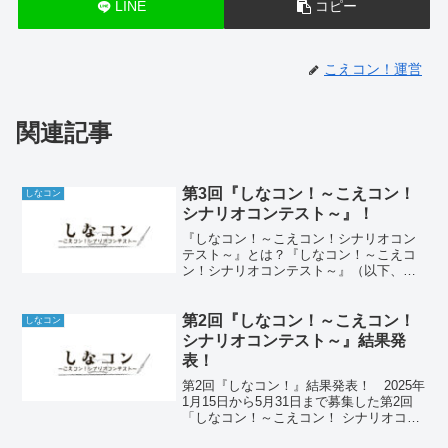
LINE
コピー
こえコン！運営
関連記事
第3回『しなコン！～こえコン！
しなコン
シナリオコンテスト～』！
『しなコン！～こえコン！シナリオコン
テスト～』とは？『しなコン！～こえコ
ン！シナリオコンテスト～』（以下、
「しなコン！」）とは、まだ見ぬ新たな
声劇作品を求め、「こえコン！」運営委
員会（以下、運営）が主催する声劇台本
第2回『しなコン！～こえコン！
しなコン
の公募企画です。「こえコン...
シナリオコンテスト～』結果発
表！
第2回『しなコン！』結果発表！ 2025年
1月15日から5月31日まで募集した第2回
「しなコン！～こえコン！ シナリオコン
テスト～」ですが、今回も約30作品にの