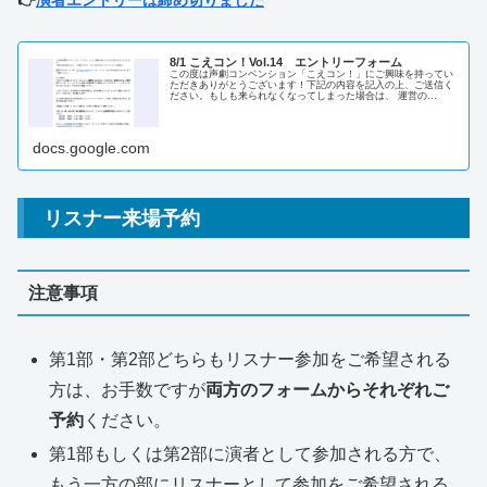
8/1 こえコン！Vol.14 エントリーフォーム
この度は声劇コンベンション「こえコン！」にご興味を持ってい
ただきありがとうございます！下記の内容を記入の上、ご送信く
ださい。もしも来られなくなってしまった場合は、 運営の
Twitter（X）DM（＠koecon_admn もしくは、メール：…
docs.google.com
リスナー来場予約
注意事項
第1部・第2部どちらもリスナー参加をご希望される
方は、お手数ですが
両方のフォームからそれぞれご
予約
ください。
第1部もしくは第2部に演者として参加される方で、
もう一方の部にリスナーとして参加をご希望される