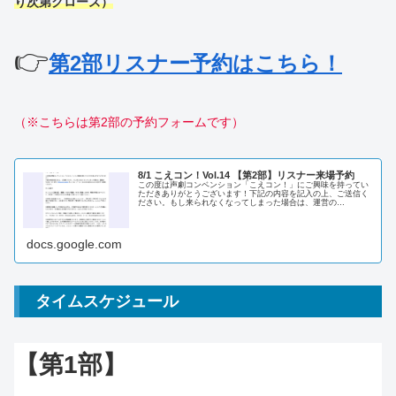
り次第クローズ）
👉
第2部リスナー予約はこちら！
（※こちらは第2部の予約フォームです）
8/1 こえコン！Vol.14 【第2部】リスナー来場予約
この度は声劇コンベンション「こえコン！」にご興味を持ってい
ただきありがとうございます！下記の内容を記入の上、ご送信く
ださい。もし来られなくなってしまった場合は、運営の
Twitter（X）DM（＠koecon_admn もしくは、メール：sh…
docs.google.com
タイムスケジュール
【第1部】