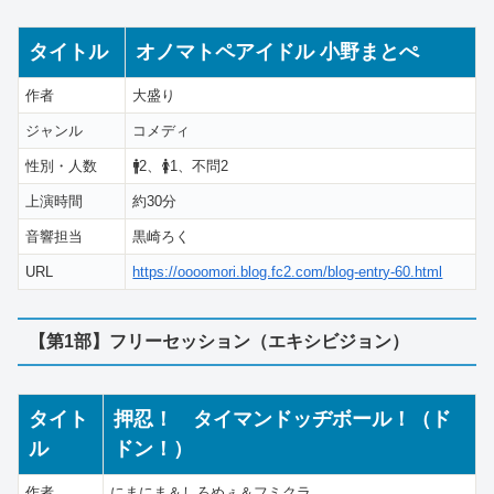
タイトル
オノマトペアイドル 小野まとぺ
作者
大盛り
ジャンル
コメディ
性別・人数
🚹2、🚺1、不問2
上演時間
約30分
音響担当
黒崎ろく
URL
https://oooomori.blog.fc2.com/blog-entry-60.html
【第1部】フリーセッション（エキシビジョン）
タイト
押忍！ タイマンドッヂボール！（ド
ル
ドン！）
作者
にまにま＆しろめぇ＆フミクラ