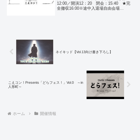
12:00／開演12：20 閉会：15:40 ★完
全撤収16:00※途中入退場自由会場
【Music Island O（ミュージック・アイ
ランド・オー）】東京都世田谷区北沢2-8-
8 NSビル3F小田...
ネイキッド【Vol.13向け書き下ろし】
こえコン！Presents「どらフェス！」Vol.0 ～in
人形町～
ホーム
開催情報