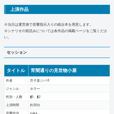
上演作品
※当日は運営側で音響指示入りの紙台本を用意します。
※シナリオの前読みについては各作品の掲載ページをご覧くださ
い。
セッション
タイトル
宵闇通りの見世物小屋
作者
芥子菜ジパ子
ジャンル
ホラー
性別・人数
🚹3、🚺2
上演時間
約30分
音響担当
yuka