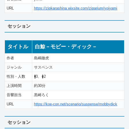
URL
https://zipkarashina.wixsite.com/ziparium/yoiyami
セッション
タイトル
白鯨－モビー・ディック－
作者
島嶋徹虎
ジャンル
サスペンス
性別・人数
🚹3、🚺2
上演時間
約30分
音響担当
黒崎ろく
URL
https://koe-con.net/scenario/suspense/mobbydick
セッション