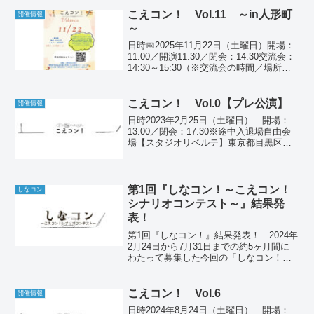
ぼる多数のご応募をいただきました。皆
様、本当にありがとうございました！
こえコン！ Vol.11 ～in人形町
開催情報
そして、...
～
日時📅2025年11月22日（土曜日）開場：
11:00／開演11:30／閉会：14:30交流会：
14:30～15:30（※交流会の時間／場所は
変更になる可能性があります）※途中入
退場自由会場【人形町劇場 rabbit】〒103-
0024 東...
こえコン！ Vol.0【プレ公演】
開催情報
日時2023年2月25日（土曜日） 開場：
13:00／閉会：17:30※途中入退場自由会
場【スタジオリベルテ】東京都目黒区南
3-12-20秀ビルB1東急大井町線・東急目黒
線「大岡山」徒歩8分会場への行き方▽タ
ップして開く①東急「大岡山」中央...
第1回『しなコン！～こえコン！
しなコン
シナリオコンテスト～』結果発
表！
第1回『しなコン！』結果発表！ 2024年
2月24日から7月31日までの約5ヶ月間に
わたって募集した今回の「しなコン！～
こえコン！ シナリオコンテスト～」です
が、なんと運営チームの予想を大きく上
回る、約30作品ものご応募をいただきま
こえコン！ Vol.6
開催情報
した。ご...
日時2024年8月24日（土曜日） 開場：