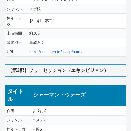
ジャンル
スポ根
性別・人
🚹2、🚺1、不問1
数
上演時間
約30分
音響担当
黒崎ろく
URL
https://fumicura.fc2.page/ataru/
【第2部】フリーセッション（エキシビジョン）
タイト
シャーマン・ウォーズ
ル
作者
まりおん
ジャンル
コメディ
性別・人数
不問5