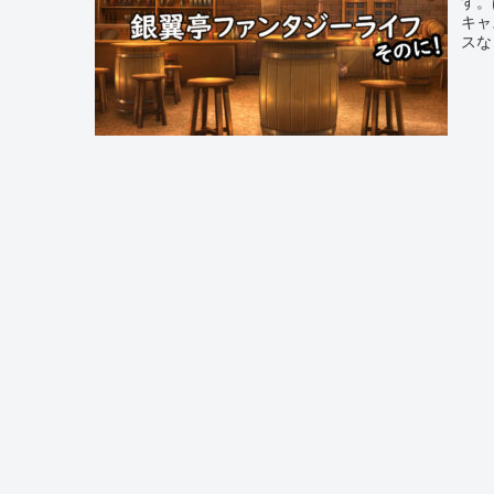
す。
キャ
スな