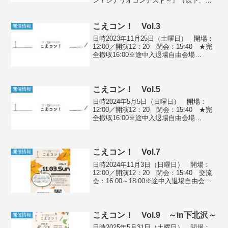
ン！シナリオコンテスト～』（以下、
「しなコン！」）とは、まだ見ぬ新たな
声劇作品を求め、「こえコン！」運営委
員会（以下、運営）が主催する声劇シナ
こえコン！ Vol.3
開催情報
リオの公募企画です。「こえ...
日時2023年11月25日（土曜日） 開場：
12:00／開演12：20 閉会：15:40 ★完
全撤収16:00※途中入退場自由会場
【Music Island O（ミュージック・アイ
ランド・オー）】東京都世田谷区北沢2-8-
8 NSビル3F小...
こえコン！ Vol.5
開催情報
日時2024年5月5日（日曜日） 開場：
12:00／開演12：20 閉会：15:40 ★完
全撤収16:00※途中入退場自由会場
【Music Island O（ミュージック・アイ
ランド・オー）】東京都世田谷区北沢2-8-
8 NSビル3F小田急...
こえコン！ Vol.7
開催情報
日時2024年11月3日（日曜日） 開場：
12:00／開演12：20 閉会：15:40 交流
会：16:00～18:00※途中入退場自由会場
【Music Island O（ミュージック・アイ
ランド・オー）】東京都世田谷区北沢2-8-
8 NSビ...
こえコン！ Vol.9 ～in下北沢～
開催情報
日時2025年5月31日（土曜日） 開場：