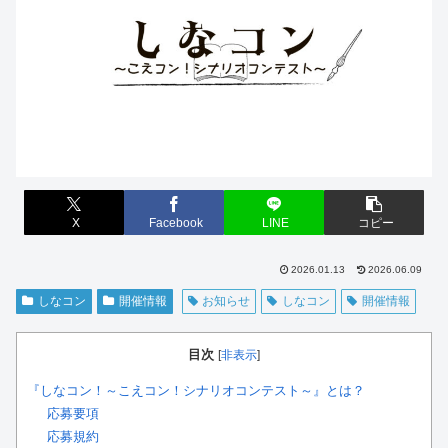
X
Facebook
LINE
コピー
2026.01.13
2026.06.09
しなコン
開催情報
お知らせ
しなコン
開催情報
目次
[
非表示
]
『しなコン！～こえコン！シナリオコンテスト～』とは？
応募要項
応募規約