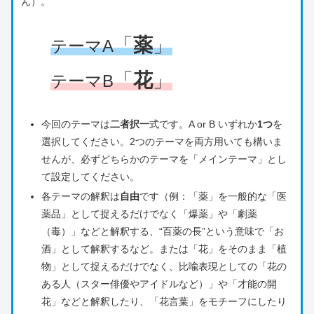
ん）。
「
薬
」
テーマA
「
花
」
テーマB
今回のテーマは
二者択一
式です。A or B いずれか
1つ
を
選択してください。2つのテーマを両方用いても構いま
せんが、必ずどちらかのテーマを「メインテーマ」とし
て設定してください。
各テーマの解釈は
自由
です（例：「薬」を一般的な「医
薬品」として捉えるだけでなく「爆薬」や「劇薬
（毒）」などと解釈する、“百薬の長”という意味で「お
酒」として解釈するなど。または「花」をそのまま「植
物」として捉えるだけでなく、比喩表現としての「花の
ある人（スター俳優やアイドルなど）」や「才能の開
花」などと解釈したり、「花言葉」をモチーフにしたり