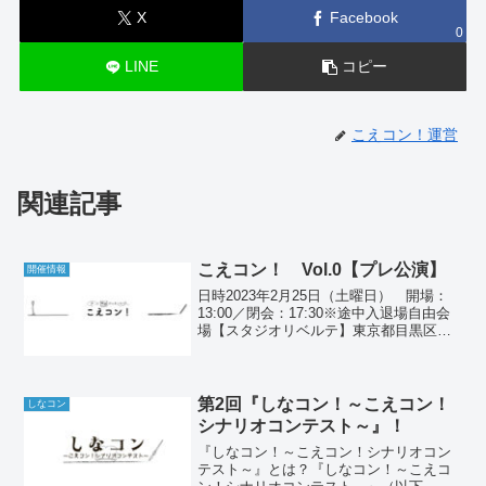
X
Facebook
0
LINE
コピー
こえコン！運営
関連記事
こえコン！ Vol.0【プレ公演】
開催情報
日時2023年2月25日（土曜日） 開場：
13:00／閉会：17:30※途中入退場自由会
場【スタジオリベルテ】東京都目黒区南
3-12-20秀ビルB1東急大井町線・東急目黒
線「大岡山」徒歩8分会場への行き方▽タ
ップして開く①東急「大岡山」中央...
第2回『しなコン！～こえコン！
しなコン
シナリオコンテスト～』！
『しなコン！～こえコン！シナリオコン
テスト～』とは？『しなコン！～こえコ