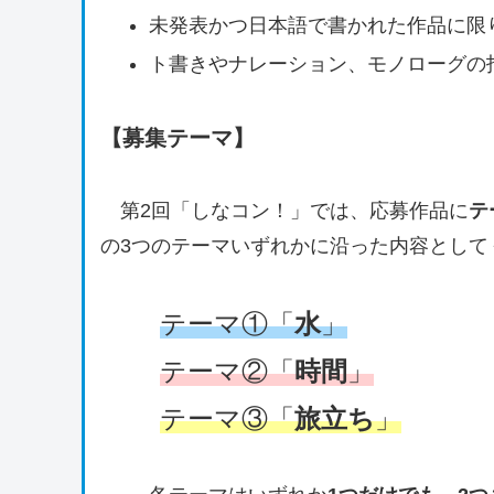
未発表かつ日本語で書かれた作品に限
ト書きやナレーション、モノローグの
【募集テーマ】
第2回「しなコン！」では、応募作品に
テ
の3つのテーマいずれかに沿った内容として
テーマ①
「
水
」
テーマ②「
時間
」
テーマ③「
旅立ち
」