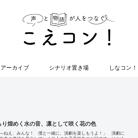
アーカイブ
シナリオ置き場
しなコン！
らり煌めく水の音、凛として咲く花の色
―ねえ、みんな！ 僕と一緒に、演劇を楽しもうよ！」 演劇に