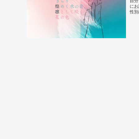
自分
にお
性別