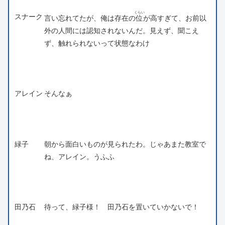
くらい
スナーク
言い忘れてたが、俺は存在の
位
が高すぎて、お前以
外の人間には認知されないんだ。見えず、聞こえ
ず、触れられないって状態なわけ
アレイン
そんなぁ
緑子
朝から面白いものが見られたわ。じゃあまた教室で
ね、アレイン。うふふ
田乃石
待って、緑子様！ 田乃石を置いていかないで！