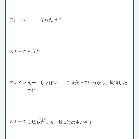
アレイン
・・・それだけ？
スナーク
そうだ
アレイン
えー、しょぼい！ ご褒美っていうから、期待した
のに！
わきま
スナーク
立場を
弁
えろ。我は汝の主だぞ！