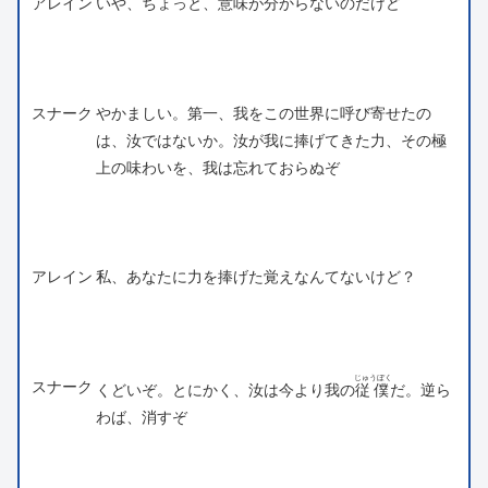
アレイン
いや、ちょっと、意味が分からないのだけど
スナーク
やかましい。第一、我をこの世界に呼び寄せたの
は、汝ではないか。汝が我に捧げてきた力、その極
上の味わいを、我は忘れておらぬぞ
アレイン
私、あなたに力を捧げた覚えなんてないけど？
じゅうぼく
スナーク
くどいぞ。とにかく、汝は今より我の
従僕
だ。逆ら
わば、消すぞ