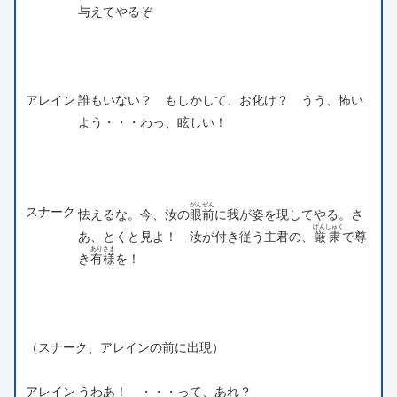
与えてやるぞ
アレイン
誰もいない？ もしかして、お化け？ うう、怖い
よう・・・わっ、眩しい！
がんぜん
スナーク
怯えるな。今、汝の
眼前
に我が姿を現してやる。さ
げんしゅく
あ、とくと見よ！ 汝が付き従う主君の、
厳粛
で尊
ありさま
き
有様
を！
（スナーク、アレインの前に出現）
アレイン
うわあ！ ・・・って、あれ？