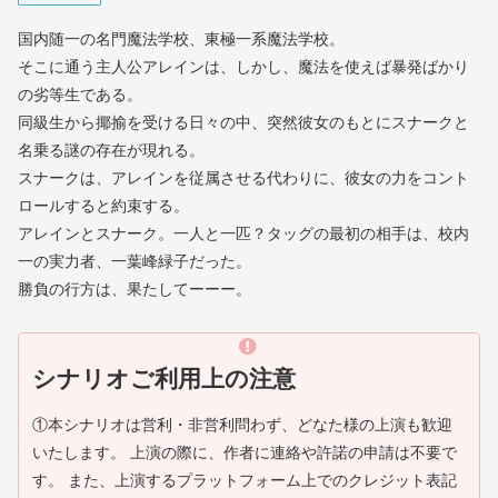
国内随一の名門魔法学校、東極一系魔法学校。
そこに通う主人公アレインは、しかし、魔法を使えば暴発ばかり
の劣等生である。
同級生から揶揄を受ける日々の中、突然彼女のもとにスナークと
名乗る謎の存在が現れる。
スナークは、アレインを従属させる代わりに、彼女の力をコント
ロールすると約束する。
アレインとスナーク。一人と一匹？タッグの最初の相手は、校内
一の実力者、一葉峰緑子だった。
勝負の行方は、果たしてーーー。
シナリオご利用上の注意
①本シナリオは営利・非営利問わず、どなた様の上演も歓迎
いたします。 上演の際に、作者に連絡や許諾の申請は不要で
す。 また、上演するプラットフォーム上でのクレジット表記