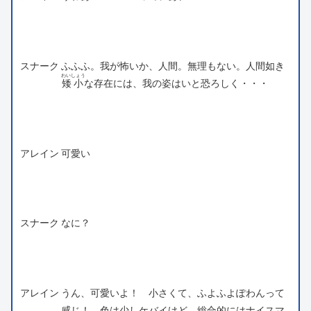
スナーク
ふふふ。我が怖いか、人間。無理もない。人間如き
わいしょう
矮小
な存在には、我の姿はいと恐ろしく・・・
アレイン
可愛い
スナーク
なに？
アレイン
うん、可愛いよ！ 小さくて、ふよふよぽわんって
感じ！ 色は少しケバイけど、総合的にはナイスマ