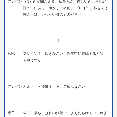
アレイン
（N）声が聞こえる。私を呼ぶ、優しい声。遠い記
憶の中にある、懐かしい名前。 《レイ》。私をそう
呼ぶ声は、いったい誰のものだろう
†
宮部
アレイン！ 起きなさい。授業中に熟睡するとは、
何事ですか！
アレイン
ふえ・・・授業？ あ、ごめんなさい！
緑子
全く。落ちこぼれの分際で、よくだらけていられま