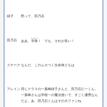
緑子
黙って、田乃石
しんらつ
田乃石
ああ、
辛辣
！ でも、それが良い！
スナーク
なんだ、このムカつく生命体どもは
アレイン
同じクラスの一葉峰緑子さんと、田乃石仁一くん。
一葉峰さんは学校一の魔法使いで、すごく優秀なん
だよ。あ、田乃石くんはその大ファンね