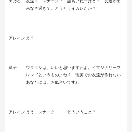
田乃石
友達？ スナーク？ 誰もいねーけど？ 友達が出
来なさ過ぎて、とうとうイカレたか？
アレイン
え？
緑子
ワタクシは、いいと思いますわよ。イマジナリーフ
レンドというものよね？ 現実でお友達が作れない
あなたには、お似合いですわ
アレイン
うう、スナーク・・・どういうこと？