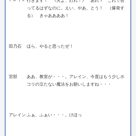
行きます！ 《火よ、
灯
れ！》 あれ？ これで合
ってるはずなのに。えい、やあ、とう！ （爆発す
る） きゃああああ！
田乃石
ほら、やると思ったぜ！
宮部
ああ、教室が・・・。アレイン、今度はもう少しホ
コリの立たない魔法をお願いしますね・・・
アレイン
ふぁ、ふぁい・・・。けほっ