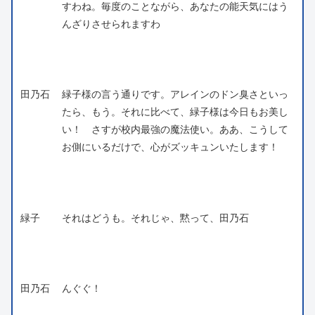
すわね。毎度のことながら、あなたの能天気にはう
んざりさせられますわ
田乃石
緑子様の言う通りです。アレインのドン臭さといっ
たら、もう。それに比べて、緑子様は今日もお美し
い！ さすが校内最強の魔法使い。ああ、こうして
お側にいるだけで、心がズッキュンいたします！
緑子
それはどうも。それじゃ、黙って、田乃石
田乃石
んぐぐ！