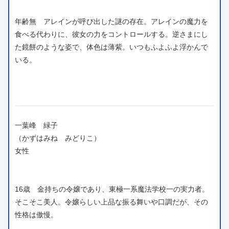
年齢無 アレインが呼び出した謎の存在。アレインの魔力を
食べる代わりに、彼女の力をコントロールする。逆さまにし
た鏡餅のような姿で、体色は薄紫。いつもふよふよ浮かんで
いる。
一葉峰 緑子
（かずはみね みどりこ）
女性
16歳 金持ちの令嬢であり、東極一系魔法学校一の実力者。
そこそこ美人。令嬢らしい上品な振る舞いや口調だが、その
性格は傲慢。