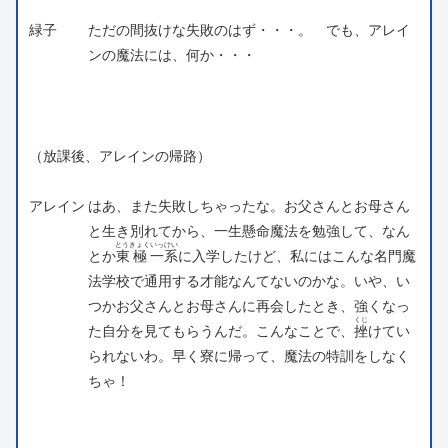
緑子
ただの間抜けな失敗のはず・・・。 でも、アレイ
ンの魔法には、何か・・・
（放課後、アレインの帰路）
アレイン
はあ、また失敗しちゃったな。お父さんとお母さん
と生き別れてから、一生懸命魔法を勉強して、なん
とうきょく
いっけい
とか
東極
一系
に入学したけど、私にはこんな名門魔
法学校で通用する才能なんてないのかな。いや、い
つかお父さんとお母さんに再会したとき、強くなっ
くじ
た自分を見てもらうんだ。こんなことで、
挫
けてい
られないわ。早く寮に帰って、魔法の特訓をしなく
ちゃ！