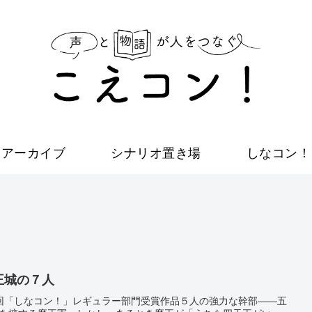
アーカイブ
シナリオ置き場
しなコン！
王城の７人
回「しなコン！」レギュラー部門受賞作品５人の強力な幹部――五