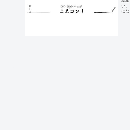
暴星
い」
にな