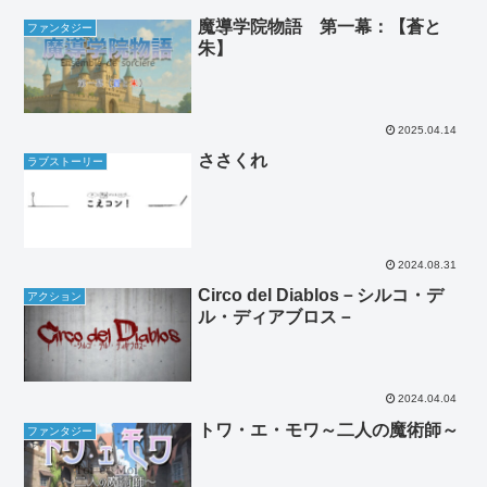
魔導学院物語 第一幕：【蒼と
ファンタジー
朱】
2025.04.14
ささくれ
ラブストーリー
2024.08.31
Circo del Diablos－シルコ・デ
アクション
ル・ディアブロス－
2024.04.04
トワ・エ・モワ～二人の魔術師～
ファンタジー