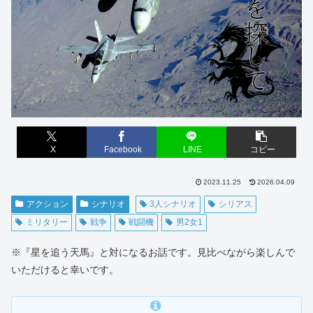
X
Facebook
LINE
コピー
2023.11.25
2026.04.09
アクション
シナリオ
3人シナリオ
シリアス
ミリタリー
戦争
戦闘機
男2女1
※『星を追う天馬』と対になるお話です。見比べながら楽しんで
いただけると幸いです。