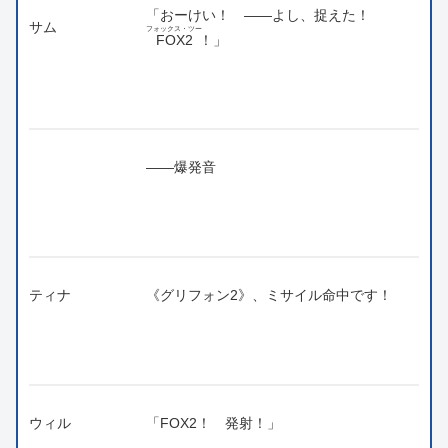
「おーけい！ ――よし、捉えた！
サム
フォックス・ツー
FOX2
！」
――爆発音
ティナ
《グリフォン2》、ミサイル命中です！
ウィル
「FOX2！ 発射！」