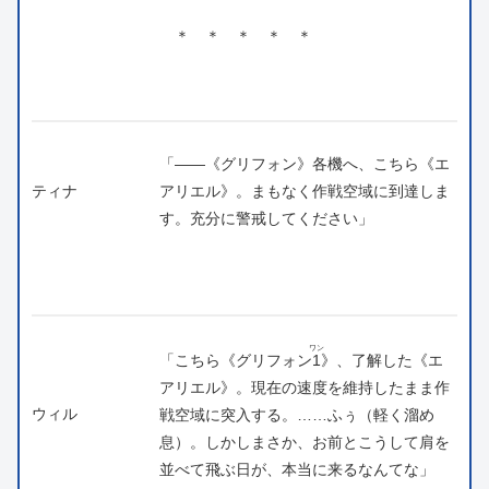
＊ ＊ ＊ ＊ ＊
「――《グリフォン》各機へ、こちら《エ
ティナ
アリエル》。まもなく作戦空域に到達しま
す。充分に警戒してください」
ワン
「こちら《グリフォン
1
》、了解した《エ
アリエル》。現在の速度を維持したまま作
ウィル
戦空域に突入する。……ふぅ（軽く溜め
息）。しかしまさか、お前とこうして肩を
並べて飛ぶ日が、本当に来るなんてな」