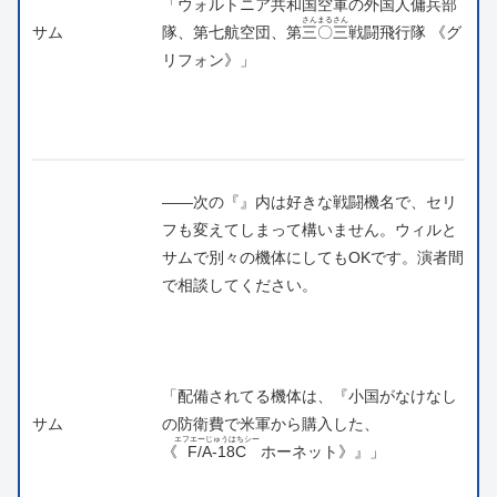
「ウォルトニア共和国空軍の外国人傭兵部
さんまるさん
サム
隊、第七航空団、第
三〇三
戦闘飛行隊 《グ
リフォン》」
――次の『』内は好きな戦闘機名で、セリ
フも変えてしまって構いません。ウィルと
サムで別々の機体にしてもOKです。演者間
で相談してください。
「配備されてる機体は、『小国がなけなし
サム
の防衛費で米軍から購入した、
エフエーじゅうはちシー
《
F/A-18C
ホーネット》』」