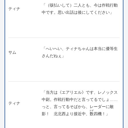
「（咳払いして）二人とも、今は作戦行動
ティナ
中です。思い出話は後にしてください」
「へいへい、ティナちゃんは本当に優等生
サム
さんだねぇ」
「当方は《エアリエル》です、レノックス
中尉。作戦行動中だと言ってるでしょ……
ティナ
っと、言ってるそばから、レーダーに敵
かず
影！ 北北西より接近中、
数
四機！」