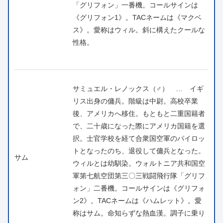
「グリフォン」一番機。コールサインは
《グリフォン1》。TACネームは《マクベ
ス》。愛称はウィル。斜に構えたクールな
性格。
サミュエル・レノックス（♂） … イギ
リス出身の傭兵。階級は中尉。高校卒業
後、アメリカへ移住。もともと二重国籍者
で、二十歳になった際にアメリカ国籍を選
択。士官学校を経て合衆国空軍のパイロッ
トとなったのち、退役して傭兵となった。
サム
ウィルとは幼馴染。ウォルトニア共和国空
軍第七航空団第三〇三戦闘飛行隊「グリフ
ォン」二番機。コールサインは《グリフォ
ン2》。TACネームは《ハムレット》。愛
称はサム。命知らずな熱血漢。調子に乗り