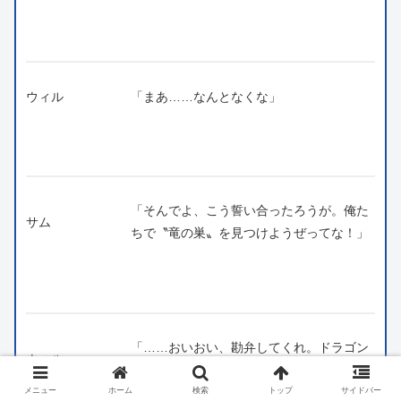
ウィル
「まあ……なんとなくな」
「そんでよ、こう誓い合ったろうが。俺た
サム
ちで〝竜の巣〟を見つけようぜってな！」
「……おいおい、勘弁してくれ。ドラゴン
ウィル
ズネストなんざ、御伽噺だぞ」
メニュー
ホーム
検索
トップ
サイドバー