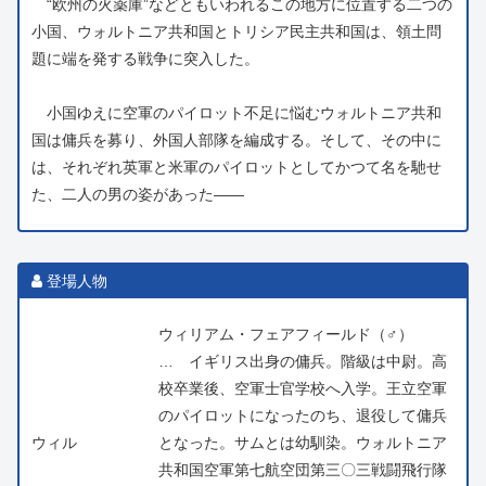
“欧州の火薬庫”などともいわれるこの地方に位置する二つの
小国、ウォルトニア共和国とトリシア民主共和国は、領土問
題に端を発する戦争に突入した。
小国ゆえに空軍のパイロット不足に悩むウォルトニア共和
国は傭兵を募り、外国人部隊を編成する。そして、その中に
は、それぞれ英軍と米軍のパイロットとしてかつて名を馳せ
た、二人の男の姿があった――
登場人物
ウィリアム・フェアフィールド（♂）
… イギリス出身の傭兵。階級は中尉。高
校卒業後、空軍士官学校へ入学。王立空軍
のパイロットになったのち、退役して傭兵
ウィル
となった。サムとは幼馴染。ウォルトニア
共和国空軍第七航空団第三〇三戦闘飛行隊