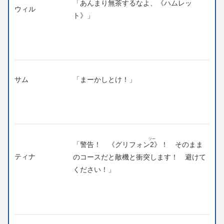
「あんまり無茶するなよ、《ハムレッ
ウィル
ト》」
サム
「まーかしとけ！」
ツー
「警告！ 《グリフォン
2
》！ そのまま
ティナ
のコースだと敵機と衝突します！ 避けて
ください！」