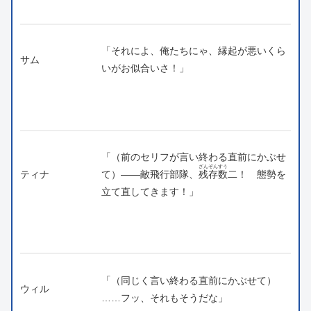
「それによ、俺たちにゃ、縁起が悪いくら
サム
いがお似合いさ！」
「（前のセリフが言い終わる直前にかぶせ
ざんぞんすう
ティナ
て）――敵飛行部隊、
残存数
二！ 態勢を
立て直してきます！」
「（同じく言い終わる直前にかぶせて）
ウィル
……フッ、それもそうだな」