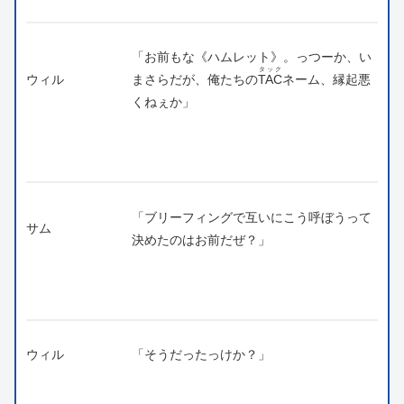
「お前もな《ハムレット》。っつーか、い
タック
ウィル
まさらだが、俺たちの
TAC
ネーム、縁起悪
くねぇか」
「ブリーフィングで互いにこう呼ぼうって
サム
決めたのはお前だぜ？」
ウィル
「そうだったっけか？」