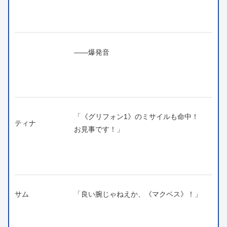
――爆発音
「《グリフォン1》のミサイルも命中！
ティナ
お見事です！」
サム
「良い腕じゃねえか、《マクベス》！」